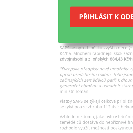
Mi
př
pl
ml
Vy
SAPS se oproti loňsku zvýší o necelýc
Kč/ha. Mnohem rapidnější skok za
zdvojnásobila z loňských 884,43 Kč/h
"Evropské předpisy nově umožnily v
oproti předchozím rokům. Toho jsme
začínajících zemědělců patří k dlo
generační obměnu a usnadnit start tě
ministr Toman.
Platby SAPS se týkají celkově přibli
se týká pouze zhruba 112 tisíc hekt
Vzhledem k tomu, jaké bylo v letošní
zemědělců dostává do nepříznivé fina
rozhodlo využít možnosti poskytnout 