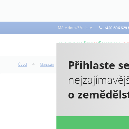
Máte dotaz? Volejte...
+420 606 629 
Přihlaste s
Úvod
Magazín
Sazba pro mladé zemědělce se zdvoj
nejzajímavěj
o zeměděls
M
d
l