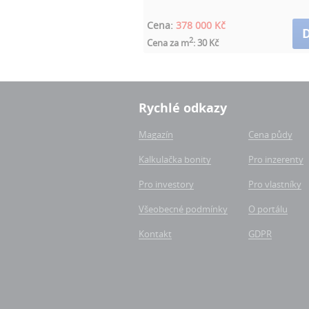
Cena:
378 000 Kč
D
2
Cena za m
: 30 Kč
Rychlé odkazy
Magazín
Cena půdy
Kalkulačka bonity
Pro inzerenty
Pro investory
Pro vlastníky
Všeobecné podmínky
O portálu
Kontakt
GDPR