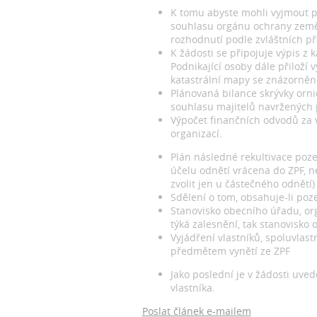
K tomu abyste mohli vyjmout p
souhlasu orgánu ochrany zeměd
rozhodnutí podle zvláštních p
K žádosti se připojuje výpis z
Podnikající osoby dále přiloží
katastrální mapy se znázorněn
Plánovaná bilance skrývky orni
souhlasu majitelů navržených
Výpočet finančních odvodů za
organizací.
Plán následné rekultivace poze
účelu odnětí vrácena do ZPF, n
zvolit jen u částečného odnětí)
Sdělení o tom, obsahuje-li poz
Stanovisko obecního úřadu, org
týká zalesnění, tak stanovisko 
Vyjádření vlastníků, spoluvlas
předmětem vynětí ze ZPF
Jako poslední je v žádosti uv
vlastníka.
Poslat článek e-mailem