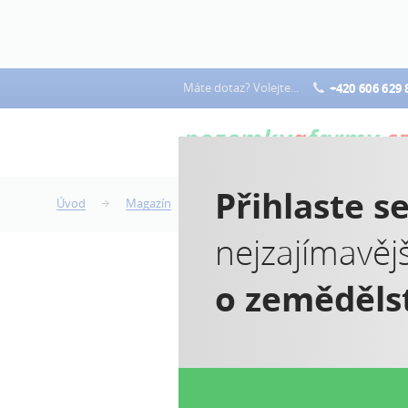
Máte dotaz? Volejte...
+420 606 629 
Přihlaste s
Úvod
Magazín
Vynětí ze zemědělského fondu
nejzajímavěj
o zeměděls
V
f
Co