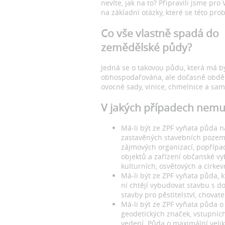
nevíte, jak na to? Připravili jsme pro
na základní otázky, které se této prob
Co vše vlastně spadá do
zemědělské půdy?
Jedná se o takovou půdu, která má b
obhospodařována, ale dočasně obděláv
ovocné sady, vinice, chmelnice a sa
V jakých případech nemu
Má-li být ze ZPF vyňata půda 
zastavěných stavebních pozem
zájmových organizací, popřípa
objektů a zařízení občanské vy
kulturních, osvětových a církev
Má-li být ze ZPF vyňata půda, 
ní chtějí vybudovat stavbu s d
stavby pro pěstitelství, chovate
Má-li být ze ZPF vyňata půda o
geodetických značek, vstupní
vedení. Půda o maximální veli