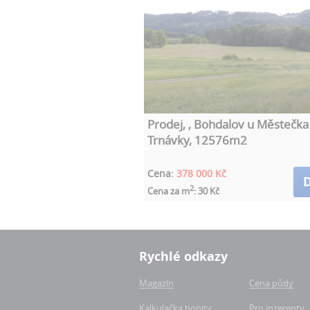
Prodej, , Bohdalov u Městečka
Trnávky, 12576m2
Cena:
378 000 Kč
D
2
Cena za m
: 30 Kč
Rychlé odkazy
Magazín
Cena půdy
Kalkulačka bonity
Pro inzerenty