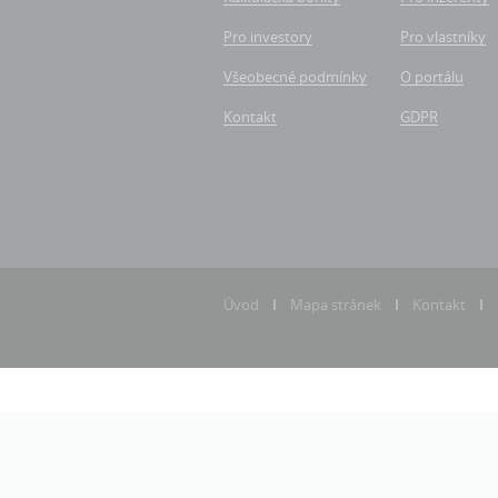
Pro investory
Pro vlastníky
Všeobecné podmínky
O portálu
Kontakt
GDPR
Úvod
Mapa stránek
Kontakt