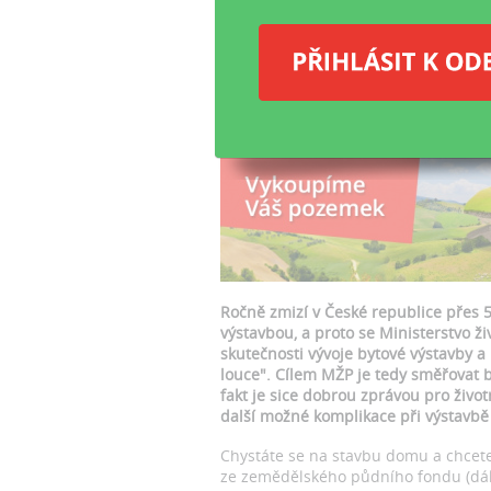
pů
Vy
Ročně zmizí v České republice přes
výstavbou, a proto se Ministerstvo ži
skutečnosti vývoje bytové výstavby a
louce". Cílem MŽP je tedy směřovat 
fakt je sice dobrou zprávou pro živo
další možné komplikace při výstavbě
Chystáte se na stavbu domu a chcet
ze zemědělského půdního fondu (dále