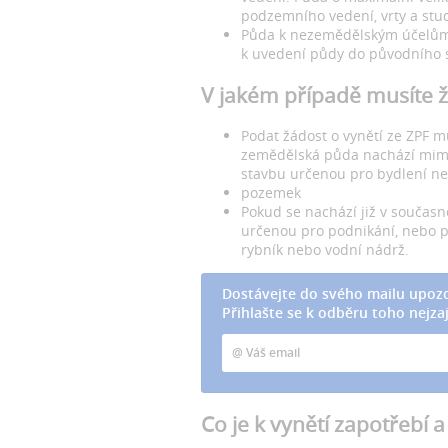
podzemního vedení, vrty a stu
Půda k nezemědělským účelům 
k uvedení půdy do původního 
V jakém případě musíte ž
Podat žádost o vynětí ze ZPF mu
zemědělská půda nachází mimo
stavbu určenou pro bydlení ne
pozemek
Pokud se nachází již v součas
určenou pro podnikání, nebo 
rybník nebo vodní nádrž.
Dostávejte do svého mailu upozo
Přihlašte se k odběru toho nejzaj
Co je k vynětí zapotřebí a 