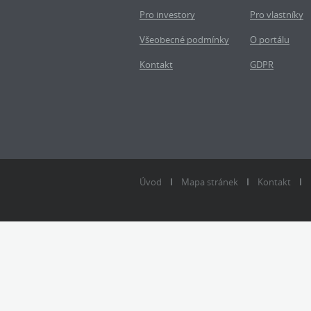
Pro investory
Pro vlastníky
Všeobecné podmínky
O portálu
Kontakt
GDPR
Úvod
Mapa stránek
Kontakt