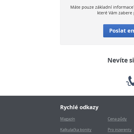
Máte pouze základní informace?
které Vám zabere 
Poslat e
Nevíte s
Rychlé odkazy
Magazín
Cena půdy
Kalkulačka bonity
Pro inzerenty