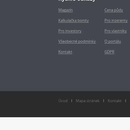
Magazín
Cena půdy
Kalkulačka bonity
Pro inzerenty
Pro investory
Pro vlastníky
Všeobecné podmínky
O portálu
Kontakt
GDPR
Úvod
Mapa stránek
Kontakt