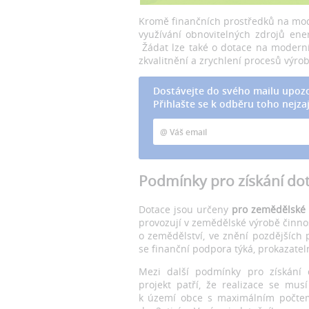
Kromě finančních prostředků na mode
využívání obnovitelných zdrojů ene
Žádat lze také o dotace na moderní 
zkvalitnění a zrychlení procesů výro
Dostávejte do svého mailu upozo
Přihlašte se k odběru toho nejzaj
Podmínky pro získání do
Dotace jsou určeny
pro zemědělské 
provozují v zemědělské výrobě činnos
o zemědělství, ve znění pozdějších 
se finanční podpora týká, prokazatel
Mezi další podmínky pro získání 
projekt patří, že realizace se musí
k území obce s maximálním počtem