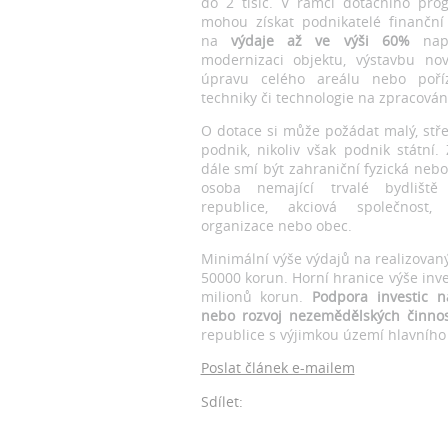
do 2 tisíc. V rámci dotačního pr
mohou získat podnikatelé finanční
na
výdaje až ve výši 60%
např
modernizaci objektu, výstavbu no
úpravu celého areálu nebo poří
techniky či technologie na zpracován
O dotace si může požádat malý, stře
podnik, nikoliv však podnik státní.
dále smí být zahraniční fyzická neb
osoba nemající trvalé bydlišt
republice, akciová společnost, 
organizace nebo obec.
Minimální výše výdajů na realizovaný
50000 korun. Horní hranice výše inve
milionů korun.
Podpora investic n
nebo rozvoj nezemědělských činnos
republice s výjimkou území hlavníh
Poslat článek e-mailem
Sdílet: