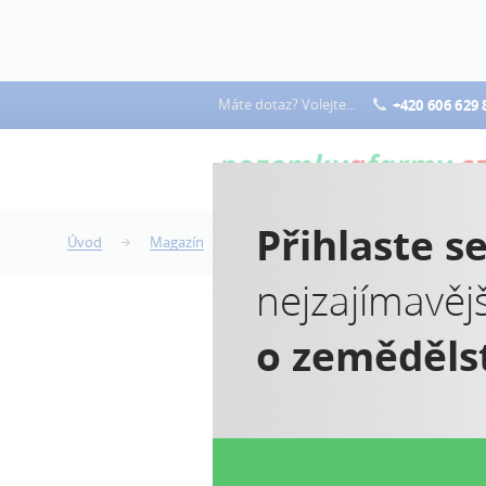
Máte dotaz? Volejte...
+420 606 629 
Přihlaste s
Úvod
Magazín
Diverzifikace dotací pro zemědělce
nejzajímavěj
o zeměděls
D
z
Co