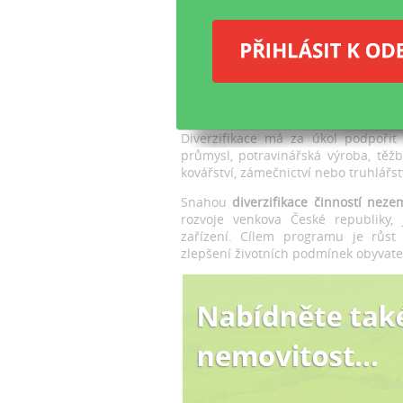
ze
od
ta
Vy
Diverzifikace má za úkol podpořit 
průmysl, potravinářská výroba, těžb
kovářství, zámečnictví nebo truhlářst
Snahou
diverzifikace činností nez
rozvoje venkova České republiky, j
zařízení. Cílem programu je růst
zlepšení životních podmínek obyvate