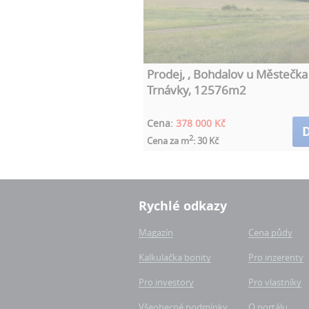
Prodej, , Bohdalov u Městečka
Trnávky, 12576m2
Cena:
378 000 Kč
D
2
Cena za m
: 30 Kč
Rychlé odkazy
Magazín
Cena půdy
Kalkulačka bonity
Pro inzerenty
Pro investory
Pro vlastníky
Všeobecné podmínky
O portálu