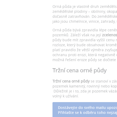
Orná půda je vlastně druh zemědělsk
zemědělské plodiny – obilniny, okopan
dočasně zatravňován. Do zemědělské 
jako jsou chmelnice, vinice, zahrady, 
Orná půda bývá zpravidla lépe ceně
pozemků. Záleží však na její
zcelenos
půdy bude mít zpravidla vyšší cenu 
rozloze, který bude obsahovat kromě 
platí pravidlo že větší výměra zvyšuj
ochranu proti erozi, která negativně
možná řešení eroze půdy se dočtete v
Tržní cena orné půdy
Tržní cena orné půdy
se stanoví v zá
pozemek kamenitý, rovinný nebo kopcov
Důležité je i to, zda je pozemek váz
volný k užívání.
Dostávejte do svého mailu upozo
Přihlašte se k odběru toho nejzaj