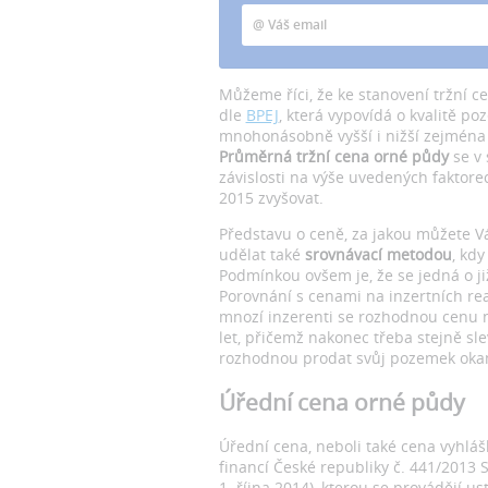
Můžeme říci, že ke stanovení tržní
dle
BPEJ
, která vypovídá o kvalitě p
mnohonásobně vyšší i nižší zejména v
Průměrná tržní cena orné půdy
se v 
závislosti na výše uvedených faktore
2015 zvyšovat.
Představu o ceně, za jakou můžete 
udělat také
srovnávací metodou
, kd
Podmínkou ovšem je, že se jedná o j
Porovnání s cenami na inzertních real
mnozí inzerenti se rozhodnou cenu na
let, přičemž nakonec třeba stejně sle
rozhodnou prodat svůj pozemek oka
Úřední cena orné půdy
Úřední cena, neboli také cena vyhláš
financí České republiky č. 441/2013 S
1. října 2014), kterou se provádějí u