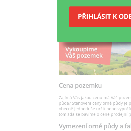
Ex
pů
Vy
Cena pozemku
Zajímá Vás jakou cenu má Váš pozemek
půda? Stanovení ceny orné půdy je p
obecně jednoduše určit nebo vypočít
tom zda se bavíme o ceně prodejní (
Vymezení orné půdy a fakt