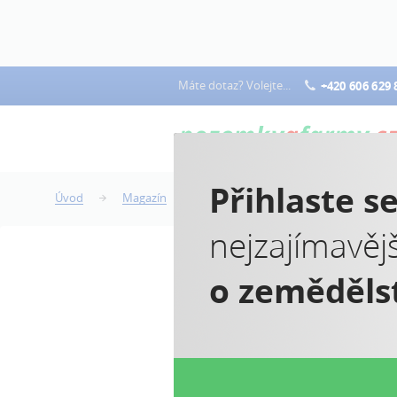
Máte dotaz? Volejte...
+420 606 629 
Přihlaste s
Úvod
Magazín
Cena orné půdy, cena pozemku
nejzajímavěj
o zeměděls
C
p
Ja