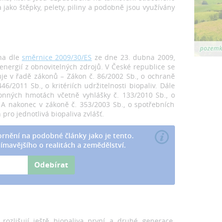
jako štěpky, pelety, piliny a podobně jsou využívány
ána dle
směrnice 2009/30/ES
ze dne 23. dubna 2009,
energií z obnovitelných zdrojů. V České republice se
uje v řadě zákonů – Zákon č. 86/2002 Sb., o ochraně
6/2011 Sb., o kritériích udržitelnosti biopaliv. Dále
onných hmotách včetně vyhlášky č. 133/2010 Sb., o
 A nakonec v zákoně č. 353/2003 Sb., o spotřebních
pro jednotlivá biopaliva zvlášť.
rnění na podobné články jako je tento.
ímavějšího o realitách a zemědělství.
Odebírat
rozlišují ještě biopaliva první a druhé generace.