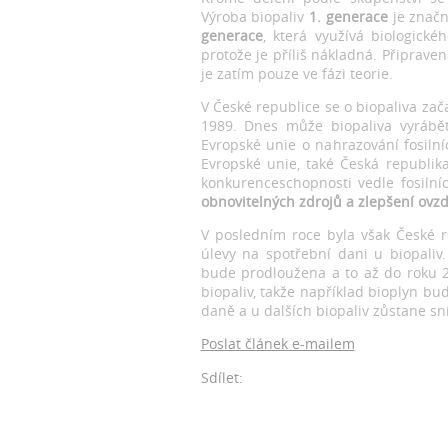
Výroba biopaliv
1. generace
je značn
generace
, která využívá biologick
protože je příliš nákladná. Připravena
je zatím pouze ve fázi teorie.
V České republice se o biopaliva zač
1989. Dnes může biopaliva vyrábět
Evropské unie o nahrazování fosilníc
Evropské unie, také Česká republi
konkurenceschopnosti vedle fosilní
obnovitelných zdrojů a zlepšení ovzd
V posledním roce byla však České re
úlevy na spotřební dani u biopaliv.
bude prodloužena a to až do roku 
biopaliv, takže například bioplyn bu
daně a u dalších biopaliv zůstane 
Poslat článek e-mailem
Sdílet: