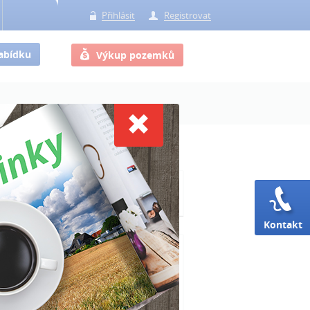
Přihlásit
Registrovat
nabídku
Výkup pozemků
RSS
článků
Kontakt
čtenější články
sou katastrální mapy digitální?
rdní výše úvěrů pro zemědělce