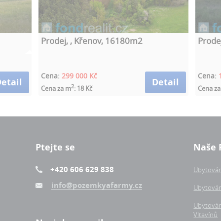
Prodej, , Křenov, 16180m2
Prode
Cena:
299 000 Kč
Cena:
etail
Detail
2
Cena za m
: 18 Kč
Cena z
Ptejte se
Naše 
+420 606 629 838
Ubytován
info@pozemkyafarmy.cz
Ubytován
Ubytován
Vltavínů