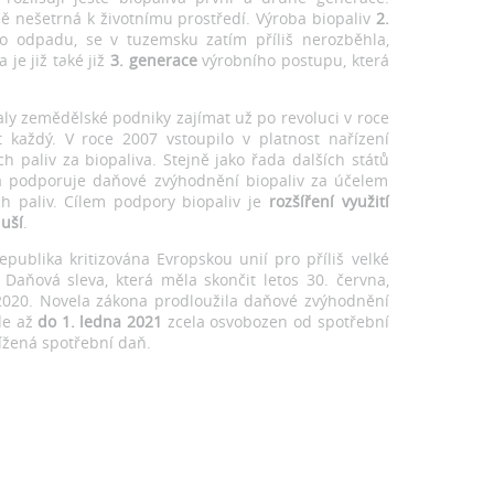
ě nešetrná k životnímu prostředí. Výroba biopaliv
2.
ého odpadu, se v tuzemsku zatím příliš nerozběhla,
 je již také již
3. generace
výrobního postupu, která
aly zemědělské podniky zajímat už po revoluci v roce
 každý. V roce 2007 vstoupilo v platnost nařízení
h paliv za biopaliva. Stejně jako řada dalších států
ka podporuje daňové zvýhodnění biopaliv za účelem
ch paliv. Cílem podpory biopaliv je
rozšíření využití
uší
.
publika kritizována Evropskou unií pro příliš velké
 Daňová sleva, která měla skončit letos 30. června,
2020. Novela zákona prodloužila daňové zvýhodnění
de až
do 1. ledna 2021
zcela osvobozen od spotřební
snížená spotřební daň.