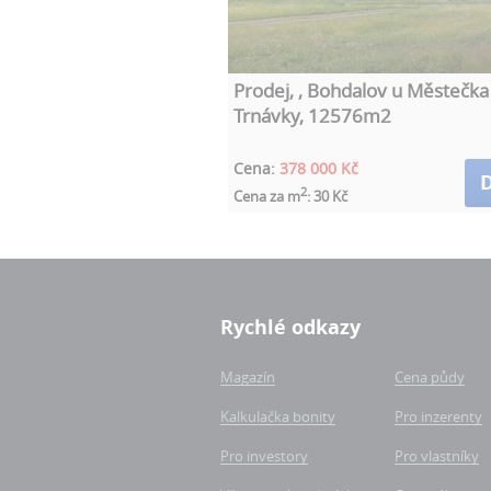
Prodej, , Bohdalov u Městečka
Trnávky, 12576m2
Cena:
378 000 Kč
D
2
Cena za m
: 30 Kč
Rychlé odkazy
Magazín
Cena půdy
Kalkulačka bonity
Pro inzerenty
Pro investory
Pro vlastníky