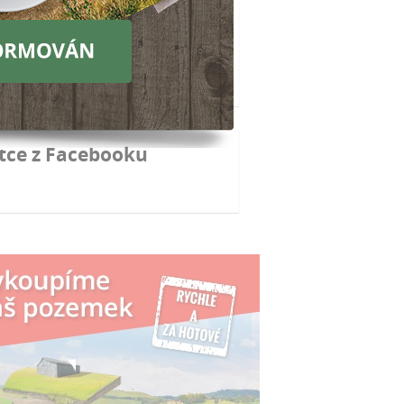
doporučuje předkupní právo pro
podařící zemědělce
o je podle projektu Intersucho horší
loni
áže Evropská komise herbicid Roundup?
tce z Facebooku