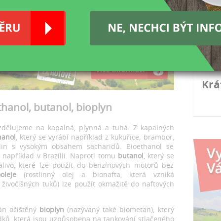
EU 
hos
Such
než 
Zak
Krá
thanol, butanol, bioplyn
ozdělujeme na kapalná, plynná a tuhá. Z kapalných
hanol
, který se vyrábí například z kukuřice, brambor,
tlin s vysokým obsahem sacharidů. Bioethanol se
 například v Brazílii. Naproti tomu
butanol
, který se
alivo, které lze použít do benzínových motorů bez
oleje
(rostlinný olej a bionafta, která vzniká
či živočišných tuků) lze použít okmažitě do naftových
ván očištěný
bioplyn
(nazývaný také biometan), který
dků, která jsou uzpůsobena na tankování stlačeného