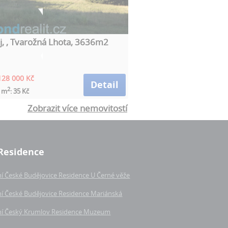
j, , Tvarožná Lhota, 3636m2
128 000 Kč
Detail
2
a m
: 35 Kč
Zobrazit více nemovitostí
Residence
í České Budějovice Residence U Černé věže
í České Budějovice Residence Mariánská
í Český Krumlov Residence Muzeum