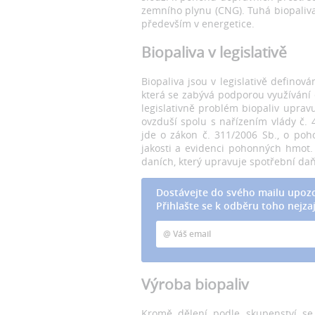
zemního plynu (CNG). Tuhá biopaliva 
především v energetice.
Biopaliva v legislativě
Biopaliva jsou v legislativě definov
která se zabývá podporou využívání 
legislativně problém biopaliv uprav
ovzduší spolu s nařízením vlády č. 44
jde o zákon č. 311/2006 Sb., o poh
jakosti a evidenci pohonných hmot.
daních, který upravuje spotřební daň 
Dostávejte do svého mailu upozo
Přihlašte se k odběru toho nejzaj
Výroba biopaliv
Kromě dělení podle skupenství se 