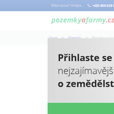
Máte dotaz? Volejte...
+420 606 629 
Úvod
Magazín
Biopaliva a sp
Přihlaste s
nejzajímavějš
B
o zeměděls
Bi
po
Hl
Bi
po
Vy