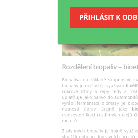
Rozdělení biopaliv – bioe
Biopaliva na základě skupenství r
biopaliv je nejčastěji využíván
bioet
cukrové třtiny a řepy, tedy z ros
uplatňuje jako palivo do automobilů
vyrábí fermentací biomasy, je biop
nutnosti úprav. Stejně jako
bio
transesterifikací rostlinných olejů 
motorů.
Z plynných biopaliv je hojně využí
slouží k pohonu dopravních prostře