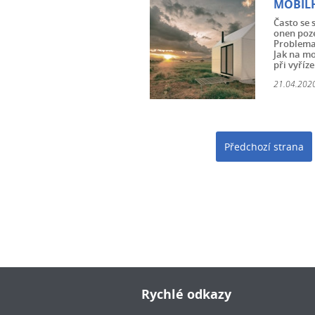
MOBILH
Často se 
onen poze
Problemat
Jak na mo
při vyříze
21.04.2020
Předchozí strana
Rychlé odkazy