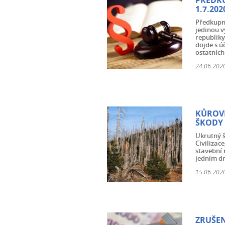
PŘEDKU
1.7.202
Předkupní
jedinou v
republiky
dojde s ú
ostatních
24.06.2020
KŮROVE
ŠKODY
Ukrutný š
Civilizac
stavební 
jedním dr
15.06.2020
ZRUŠEN