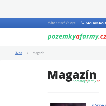
Máte dotaz? Volejte...
+420 606 629 
Úvod
Magazín