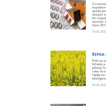
Co znamen
majetkovo
spadá pod
vázající s
do rozpoč
nachází. 
října 201
18.05.2020
ŘEPKA 
Pole na ú
Střední a
pěstují ř
roku se o
řepky na 
ekologov
04.05.2020