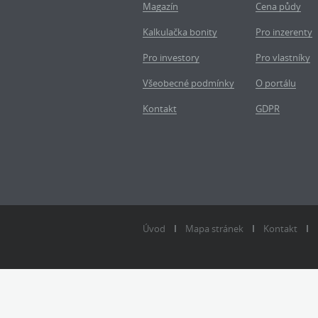
Magazín
Cena půdy
Kalkulačka bonity
Pro inzerenty
Pro investory
Pro vlastníky
Všeobecné podmínky
O portálu
Kontakt
GDPR
Úvod
Mapa stránek
Kontakt