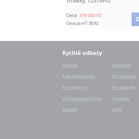
Trnávky, 12576m2
Cena:
378 000 Kč
D
2
Cena za m
: 30 Kč
Rychlé odkazy
Magazín
Cena půdy
Kalkulačka bonity
Pro inzerenty
Pro investory
Pro vlastníky
Všeobecné podmínky
O portálu
Kontakt
GDPR