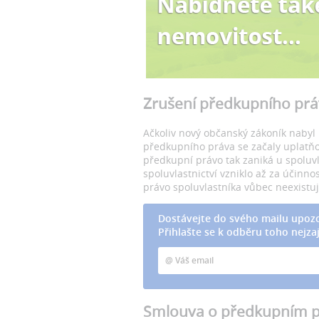
Zrušení předkupního prá
Ačkoliv nový občanský zákoník nabyl
předkupního práva se začaly uplatňo
předkupní právo tak zaniká u spoluvlas
spoluvlastnictví vzniklo až za účinn
právo spoluvlastníka vůbec neexistuj
Dostávejte do svého mailu upozo
Přihlašte se k odběru toho nejzaj
Smlouva o předkupním p