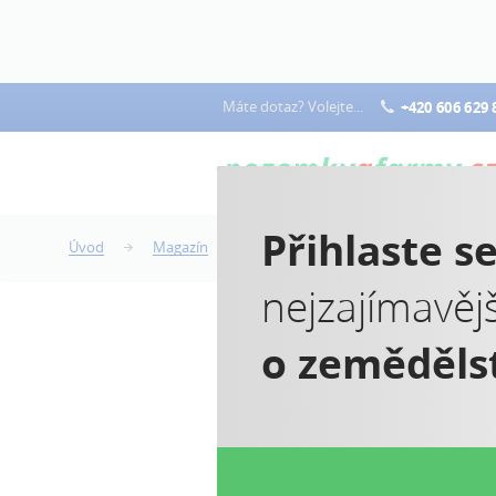
Máte dotaz? Volejte...
+420 606 629 
Přihlaste s
Úvod
Magazín
Předkupní právo spoluvlastníků se r
nejzajímavěj
o zeměděls
P
s
p