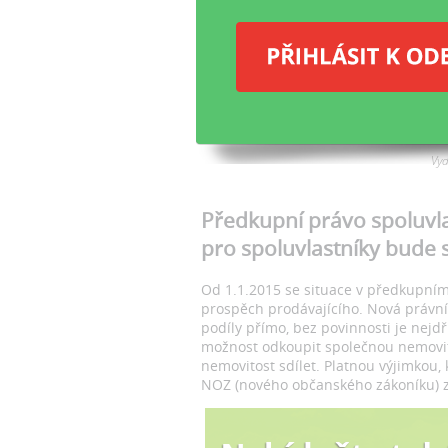
s
Ja
Ví
sp
to
ne
Vy
Předkupní právo spoluvla
pro spoluvlastníky bude 
Od 1.1.2015 se situace v předkupním
prospěch prodávajícího. Nová právn
podíly přímo, bez povinnosti je nejdř
možnost odkoupit společnou nemovito
nemovitost sdílet. Platnou výjimkou,
NOZ (nového občanského zákoníku) z