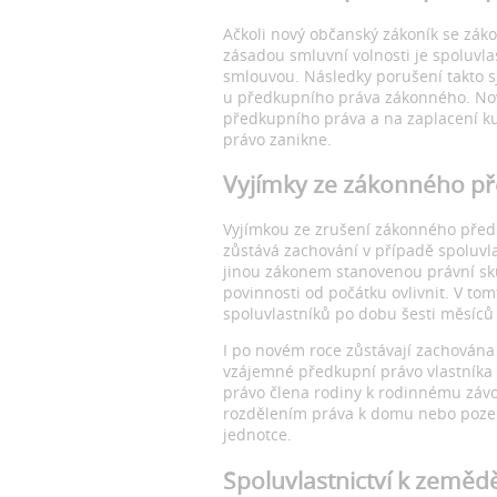
Ačkoli nový občanský zákoník se zá
zásadou smluvní volnosti je spoluvl
smlouvou. Následky porušení takto s
u předkupního práva zákonného. Nov
předkupního práva a na zaplacení ku
právo zanikne.
Vyjímky ze zákonného p
Vyjímkou ze zrušení zákonného před
zůstává zachování v případě spoluvla
jinou zákonem stanovenou právní skut
povinnosti od počátku ovlivnit. V to
spoluvlastníků po dobu šesti měsíců 
I po novém roce zůstávají zachována
vzájemné předkupní právo vlastníka 
právo člena rodiny k rodinnému závo
rozdělením práva k domu nebo pozem
jednotce.
Spoluvlastnictví k země