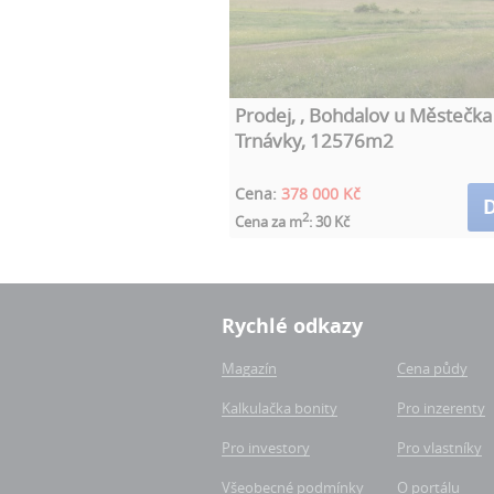
Prodej, , Bohdalov u Městečka
Trnávky, 12576m2
Cena:
378 000 Kč
D
2
Cena za m
: 30 Kč
Rychlé odkazy
Magazín
Cena půdy
Kalkulačka bonity
Pro inzerenty
Pro investory
Pro vlastníky
Všeobecné podmínky
O portálu