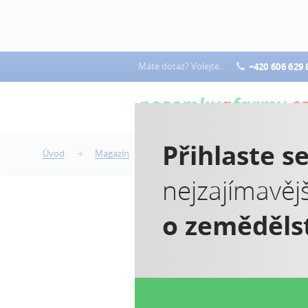
Máte dotaz? Volejte...
+420 606 629 
Přihlaste s
Úvod
Magazín
Němci požadují geneticky nemodifik
nejzajímavěj
o zeměděls
N
n
v