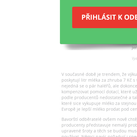
k
Ně
pr
ne
pr
kr
ce
je
Vy
V současné době je trendem, že výkup
poskytují litr mléka za zhruba 7 Kč s 
nejedná se o pár haléřů, ale dokonce 
kompenzovat pomocí dotací, které už 
podle producentů nedostatečné a tak
které sice vykupuje mléko za stejno
Evropě je lepší mléko prodat pod ce
Bavorští odběratelé ovšem nově chtě
producenty představuje nemalý probl
upravené šroty a těch se budou mus
používat. Němci navíc požadují i spec