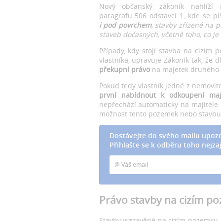
Nový občanský zákoník nahlíží
paragrafu 506 odstavci 1, kde se píš
i pod povrchem
, stavby zřízené na p
staveb dočasných, včetně toho, co 
Případy, kdy stojí stavba na cizím
vlastníka, upravuje Zákoník tak, že
překupní právo
na majetek druhého v
Pokud tedy vlastník jedné z nemovit
první nabídnout k odkoupení maj
nepřechází automaticky na majitele 
možnost tento pozemek nebo stavbu
Dostávejte do svého mailu upozo
Přihlašte se k odběru toho nejzaj
Právo stavby na cizím p
Stavby vystavěné na cizím pozemku p