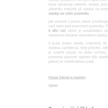
Nový občanský zákoník, budou posu
zákoníku nebude již stavba na poz
stavby na cizím pozemku
.
Jde vlastně o právo, které umožňuje
nad nebo pod povrchem pozemku. Pr
k věci cizí
, které je považováno v
stavebník nestává vlastníkem stavby,
V praxi právo stavby znamená, že 
stavbou samotnou, tedy převést, zdě
je uzavřít pouze na dobu určitou
pozemku povinen vyplatit dát stave
pokud se nedohodnou jinak.
Poslat článek e-mailem
Sdílet: