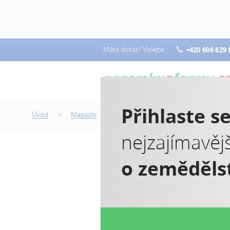
Máte dotaz? Volejte...
+420 606 629 
Přihlaste s
Úvod
Magazín
Stavba na cizím pozemku v Novém 
nejzajímavěj
o zeměděls
S
N
z