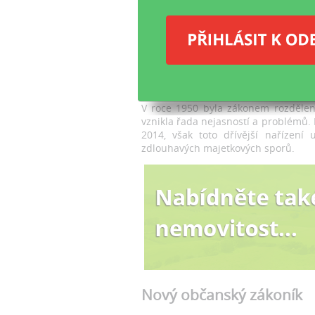
V 
ja
pr
Vy
V roce 1950 byla zákonem rozdělen
vznikla řada nejasností a problémů. N
2014, však toto dřívější nařízení
zdlouhavých majetkových sporů.
Nový občanský zákoník