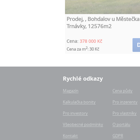
Prodej, , Bohdalov u Městečka
Trnávky, 12576m2
Cena:
378 000 Kč
D
2
Cena za m
: 30 Kč
Rychlé odkazy
Magazín
Cena půdy
Kalkulačka bonity
Pro inzerenty
Pro investory
Pro vlastníky
Všeobecné podmínky
O portálu
Kontakt
GDPR