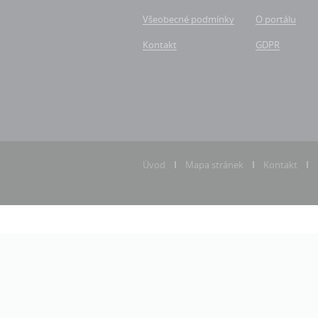
Všeobecné podmínky
O portálu
Kontakt
GDPR
Úvod
Mapa stránek
Kontakt