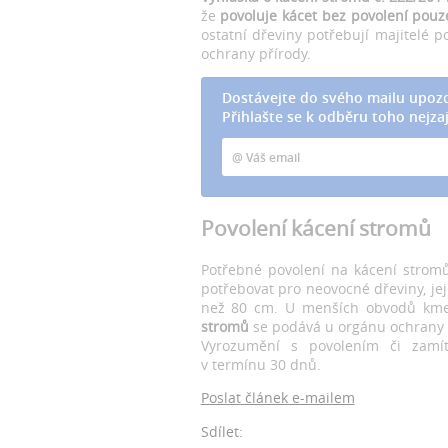
že
povoluje kácet bez povolení pouz
ostatní dřeviny potřebují majitelé 
ochrany přírody.
Dostávejte do svého mailu upozo
Přihlašte se k odběru toho nejzaj
Povolení kácení stromů
Potřebné povolení na kácení strom
potřebovat pro neovocné dřeviny, je
než 80 cm. U menších obvodů kme
stromů
se podává u orgánu ochrany 
Vyrozumění s povolením či zamítn
v termínu 30 dnů.
Poslat článek e-mailem
Sdílet: