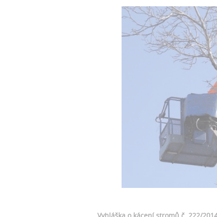
Vyhláška o kácení stromů č. 222/2014