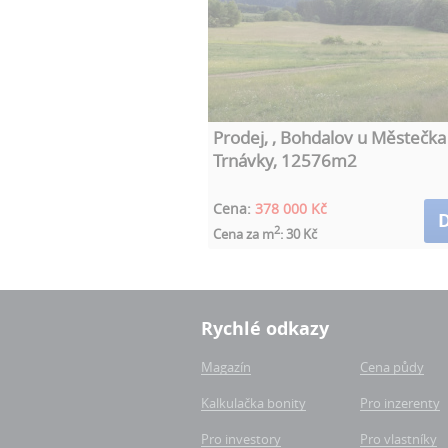
Prodej, , Bohdalov u Městečka
Trnávky, 12576m2
Cena:
378 000 Kč
D
2
Cena za m
: 30 Kč
Rychlé odkazy
Magazín
Cena půdy
Kalkulačka bonity
Pro inzerenty
Pro investory
Pro vlastníky