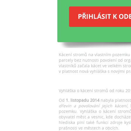
ká
mů
Vy
Kácení stromů na vlastním pozemku z
parcely bez nutnosti povolení od or
vlastníků začala kácet ve velkém stro
v platnost nová vyhláška s novými pr
Vyhláška o kácení stromů od roku 20
Od
1. listopadu 2014
nabyla platnost
dřevin a povolování jejich kácení
,
pozemku. Vyhláška o kácení stromů 
obyvatel měst a vesnic, kde docháze
hlediska plní také funkci zdroje ky
prašnosti ve městech a obcích.