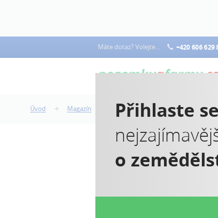
Máte dotaz? Volejte...
+420 606 629 
Přihlaste s
Úvod
Magazín
Kácení stromů na vlastním pozemk
nejzajímavěj
o zeměděls
K
p
Ja