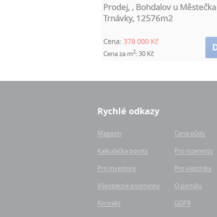
Prodej, , Bohdalov u Městečka
Trnávky, 12576m2
Cena:
378 000 Kč
D
2
Cena za m
: 30 Kč
Rychlé odkazy
Magazín
Cena půdy
Kalkulačka bonity
Pro inzerenty
Pro investory
Pro vlastníky
Všeobecné podmínky
O portálu
Kontakt
GDPR