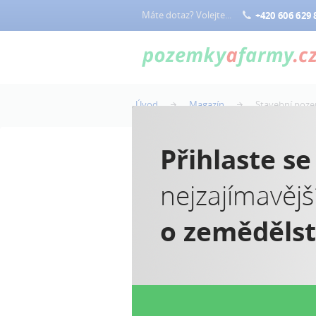
Máte dotaz? Volejte...
+420 606 629 
Úvod
Magazín
Stavební poze
Přihlaste s
nejzajímavějš
S
o zeměděls
Lo
DP
Vy