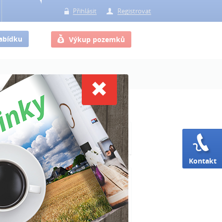
Přihlásit
Registrovat
nabídku
Výkup pozemků
RSS
článků
Kontakt
čtenější články
ela (ne)má evidované BPEJ. Co to
mená?
dělci už mají jasno v nastavení