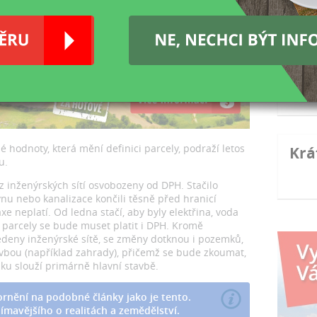
přím
Výku
bijí
I kd
Třeb
Novi
zák
 hodnoty, která mění definici parcely, podraží letos
Krá
u.
 inženýrských sítí osvobozeny od DPH. Stačilo
ynu nebo kanalizace končili těsně před hranicí
e neplatí. Od ledna stačí, aby byly elektřina, voda
 parcely se bude muset platit i DPH. Kromě
edeny inženýrské sítě, se změny dotknou i pozemků,
tavbou (například zahrady), přičemž se bude zkoumat,
u slouží primárně hlavní stavbě.
rnění na podobné články jako je tento.
ímavějšího o realitách a zemědělství.