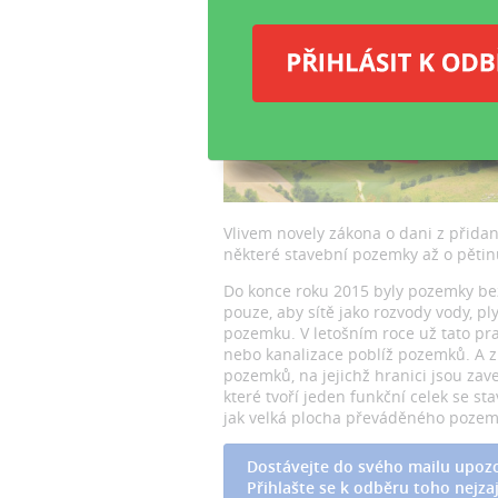
Vlivem novely zákona o dani z přidané
některé stavební pozemky až o pětin
Do konce roku 2015 byly pozemky bez
pouze, aby sítě jako rozvody vody, pl
pozemku. V letošním roce už tato prax
nebo kanalizace poblíž pozemků. A z
pozemků, na jejichž hranici jsou zav
které tvoří jeden funkční celek se s
jak velká plocha převáděného pozemk
Dostávejte do svého mailu upozo
Přihlašte se k odběru toho nejzaj