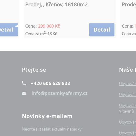
Prodej, , Křenov, 16180m2
Prode
Cena:
299 000 Kč
Cena:
etail
Detail
2
Cena za m
: 18 Kč
Cena z
Ptejte se
Naše 
+420 606 629 838
Ubytován
info@pozemkyafarmy.cz
Ubytován
Ubytován
Vltavínů
Novinky e-mailem
Ubytován
Nechte si zasílat aktuální nabídky!
Ubytování