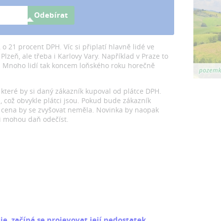
Odebírat
o 21 procent DPH. Víc si připlatí hlavně lidé ve
Plzeň, ale třeba i Karlovy Vary. Například v Praze to
. Mnoho lidí tak koncem loňského roku horečně
které by si daný zákazník kupoval od plátce DPH.
i, což obvykle plátci jsou. Pokud bude zákazník
 cena by se zvyšovat neměla. Novinka by naopak
si mohou daň odečíst.
, začíná se projevovat její nedostatek