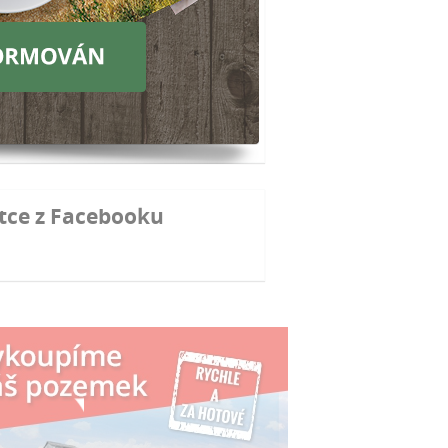
ých plateb pro období 2015 – 2020
pní ceny mléka dál padají, zemědělci
 na poplach
yž byly vyšší výlovy, tržby rybářů v
oni klesly
nky, které přináší novela stavebního
ona
tce z Facebooku