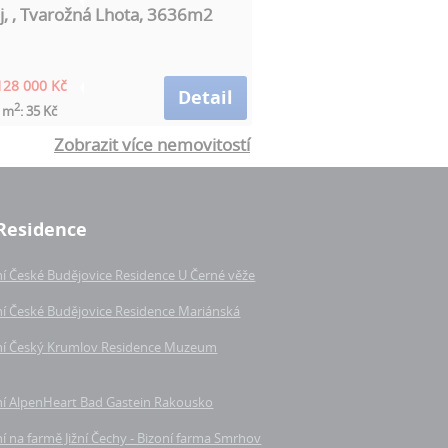
j, , Tvarožná Lhota, 3636m2
128 000 Kč
Detail
2
a m
: 35 Kč
Zobrazit více nemovitostí
Residence
í České Budějovice Residence U Černé věže
í České Budějovice Residence Mariánská
í Český Krumlov Residence Muzeum
í AlpenHeart Bad Gastein Rakousko
 na farmě Jižní Čechy - Bizoní farma Smrhov