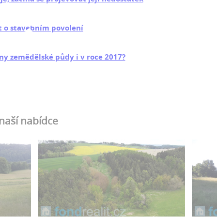
t o stavebním povolení
ny zemědělské půdy i v roce 2017?
 naší nabídce