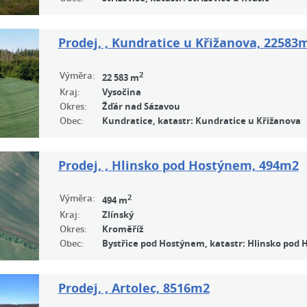
Prodej, , Kundratice u Křižanova, 22583
Výměra:
2
22 583 m
Kraj:
Vysočina
Okres:
Žďár nad Sázavou
Obec:
Kundratice, katastr: Kundratice u Křižanova
Prodej, , Hlinsko pod Hostýnem, 494m2
Výměra:
2
494 m
Kraj:
Zlínský
Okres:
Kroměříž
Obec:
Bystřice pod Hostýnem, katastr: Hlinsko pod
Prodej, , Artolec, 8516m2