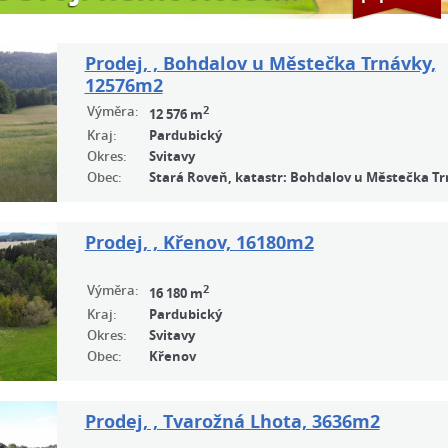
Prodej, , Bohdalov u Městečka Trnávky,
12576m2
Výměra:
2
12 576 m
Kraj:
Pardubický
Okres:
Svitavy
Obec:
Stará Roveň, katastr: Bohdalov u Městečka T
Prodej, , Křenov, 16180m2
Výměra:
2
16 180 m
Kraj:
Pardubický
Okres:
Svitavy
Obec:
Křenov
Prodej, , Tvarožná Lhota, 3636m2