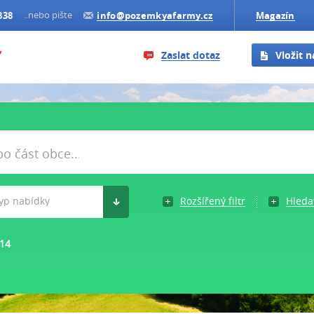
..nebo pište
838
info@pozemkyafarmy.cz
Magazín
Zaslat dotaz
Vložit 
yp nabídky
Rozšířený filtr
Hleda
14