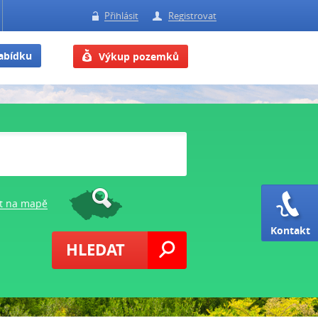
Přihlásit
Registrovat
nabídku
Výkup pozemků
t na mapě
Kontakt
HLEDAT