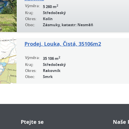
Výměra:
2
5 260 m
Kraj:
Středočeský
Okres:
Kolín
Obec:
Zásmuky, katastr: Nesměň
Prodej, Louka, Čistá, 35106m2
Výměra:
2
35 106 m
Kraj:
Středočeský
Okres:
Rakovník
Obec:
Smrk
Ptejte se
Naše 