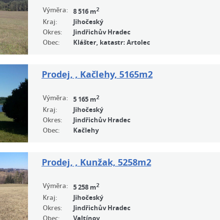
Výměra:
2
8 516 m
Kraj:
Jihočeský
Okres:
Jindřichův Hradec
Obec:
Klášter, katastr: Artolec
Prodej, , Kačlehy, 5165m2
Výměra:
2
5 165 m
Kraj:
Jihočeský
Okres:
Jindřichův Hradec
Obec:
Kačlehy
Prodej, , Kunžak, 5258m2
Výměra:
2
5 258 m
Kraj:
Jihočeský
Okres:
Jindřichův Hradec
Obec:
Valtínov