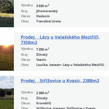
Výměra:
2
3 636 m
Kraj:
Jihomoravský
Okres:
Hodonín
Obec:
Tvarožná Lhota
Prodej, , Lázy u Valašského Meziříčí,
7350m2
Výměra:
2
7 350 m
Kraj:
Zlínský
Okres:
Vsetín
Obec:
Loučka, katastr: Lázy u Valašského Meziříčí
Prodej, , Střížovice u Kvasic, 2388m2
Výměra:
2
2 388 m
Kraj:
Zlínský
Okres:
Kroměříž
Obec:
Střížovice, katastr: Střížovice u Kvasic