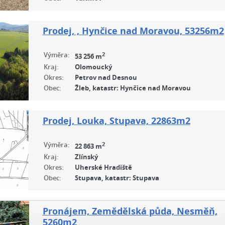
Prodej, , Hynčice nad Moravou, 53256m2
Výměra:
2
53 256 m
Kraj:
Olomoucký
Okres:
Petrov nad Desnou
Obec:
Žleb, katastr: Hynčice nad Moravou
Prodej, Louka, Stupava, 22863m2
Výměra:
2
22 863 m
Kraj:
Zlínský
Okres:
Uherské Hradiště
Obec:
Stupava, katastr: Stupava
Pronájem, Zemědělská půda, Nesměň,
5260m2