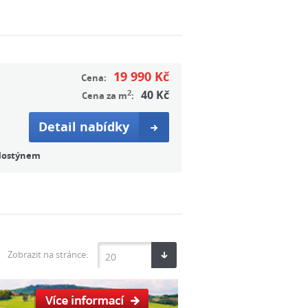
19 990 Kč
Cena:
2
40 Kč
Cena za m
:
Detail nabídky
 Hostýnem
Zobrazit na stránce:
20