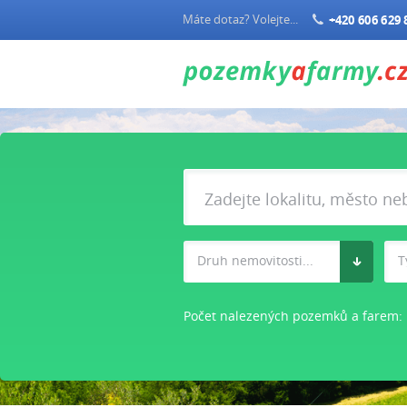
Máte dotaz? Volejte...
+420 606 629 
Druh nemovitosti...
T
Počet nalezených pozemků a farem: