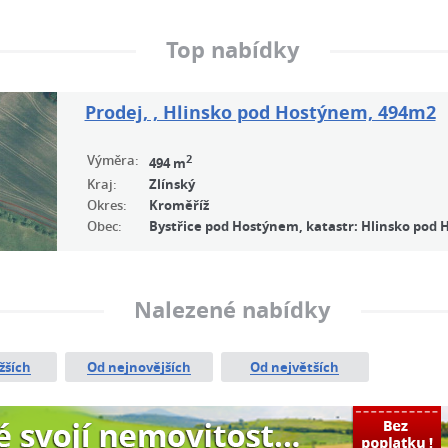
Top nabídky
Prodej, , Hlinsko pod Hostýnem, 494m2
Výměra:
2
494 m
Kraj:
Zlínský
Okres:
Kroměříž
Obec:
Bystřice pod Hostýnem, katastr: Hlinsko pod
Nalezené nabídky
žších
Od nejnovějších
Od největších