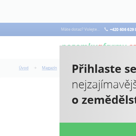
Máte dotaz? Volejte...
+420 606 629 
Přihlaste s
Úvod
Magazín
Chovatelé dojnic a prasnic mají ná
nejzajímavěj
o zeměděls
C
m
m