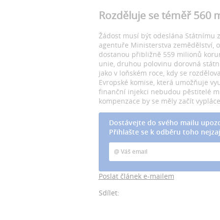
Rozděluje se téměř 560 
Žádost musí být odeslána Státnímu 
agentuře Ministerstva zemědělství, o
dostanou přibližně 559 milionů korun
unie, druhou polovinu dorovná státn
jako v loňském roce, kdy se rozdělova
Evropské komise, která umožňuje vyu
finanční injekci nebudou pěstitelé 
kompenzace by se měly začít vypláce
Dostávejte do svého mailu upozo
Přihlašte se k odběru toho nejzaj
Poslat článek e-mailem
Sdílet: