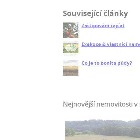
Související články
Zaštipování rajčat
Exekuce & vlastníci nemo
Co je to bonita půdy?
Nejnovější nemovitosti v