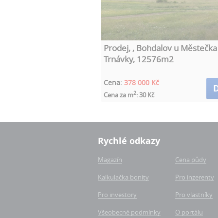
Prodej, , Bohdalov u Městečka
Trnávky, 12576m2
Cena:
378 000 Kč
D
2
Cena za m
: 30 Kč
Rychlé odkazy
Magazín
Cena půdy
Kalkulačka bonity
Pro inzerenty
Pro investory
Pro vlastníky
Všeobecné podmínky
O portálu