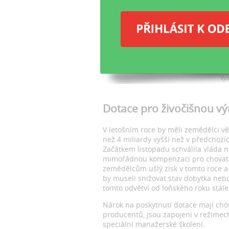
Ž
d
Ml
ro
Vyd
Dotace pro živočišnou v
V letošním roce by měli zemědělci věn
než 4 miliardy vyšší než v předchozíc
Začátkem listopadu schválila vláda 
mimořádnou kompenzaci pro chovatel
zemědělcům ušlý zisk v tomto roce a
by museli snižovat stav dobytka nebo
tomto odvětví od loňského roku stále
Nárok na poskytnutí dotace mají chov
producentů, jsou zapojeni v režimech
speciální manažerské školení.