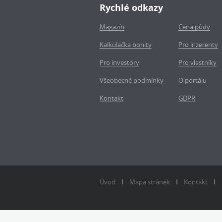
Rychlé odkazy
Magazín
Cena půdy
Kalkulačka bonity
Pro inzerenty
Pro investory
Pro vlastníky
Všeobecné podmínky
O portálu
Kontakt
GDPR
Úvod
Mapa stránek
Kontakt