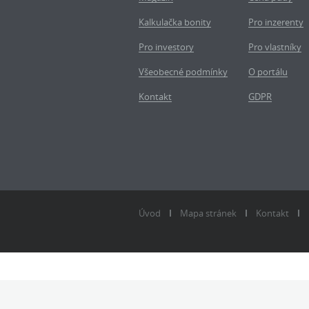
Kalkulačka bonity
Pro inzerenty
Pro investory
Pro vlastníky
Všeobecné podmínky
O portálu
Kontakt
GDPR
Úvod
Mapa stránek
Kontakt