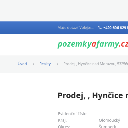
Máte dotaz? Volejte...
+420 606 629 
Úvod
Reality
Prodej, , Hynčice nad Moravou, 5325
Prodej, , Hynčic
Evidenční číslo:
Kraj:
Olomoucký
Okres:
Šumperk