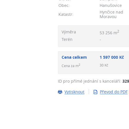
Obec:
Hanušovice
Hynčice nad
Katastr:
Moravou
Výměra
2
53 256 m
Terén
-
Cena celkem
1 597 000 Kč
2
30 Kč
Cena za m
ID pro přímé jednání s kanceláří:
32
Vytisknout
Převod do PDF