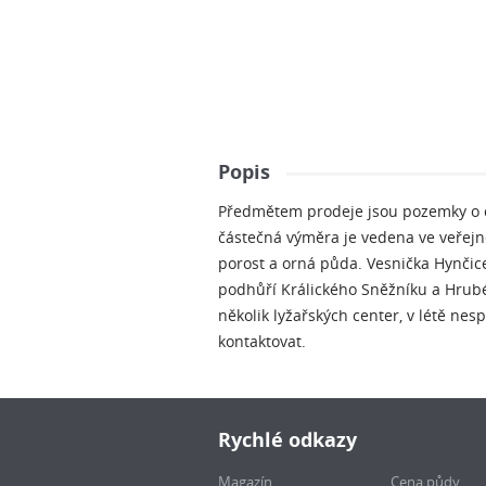
Popis
Předmětem prodeje jsou pozemky o c
částečná výměra je vedena ve veřejné
porost a orná půda. Vesnička Hynčic
podhůří Králického Sněžníku a Hrubé
několik lyžařských center, v létě ne
kontaktovat.
Rychlé odkazy
Magazín
Cena půdy